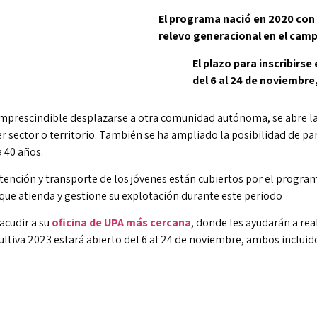
El programa nació en 2020 con e
relevo generacional en el cam
El plazo para inscribirs
del 6 al 24 de noviembre
 imprescindible desplazarse a otra comunidad autónoma, se abre la
uier sector o territorio. También se ha ampliado la posibilidad de p
a 40 años.
ención y transporte de los jóvenes están cubiertos por el progr
 que atienda y gestione su explotación durante este periodo
acudir a su
oficina de UPA más cercana
, donde les ayudarán a rea
ultiva 2023 estará abierto del 6 al 24 de noviembre, ambos incluid