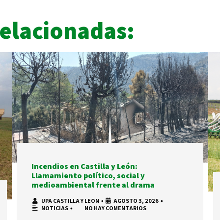
Relacionadas:
Incendios en Castilla y León:
Llamamiento político, social y
medioambiental frente al drama
UPA CASTILLA Y LEON
•
AGOSTO 3, 2026
•
NOTICIAS
•
NO HAY COMENTARIOS