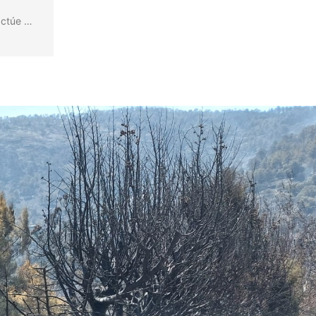
actúe …