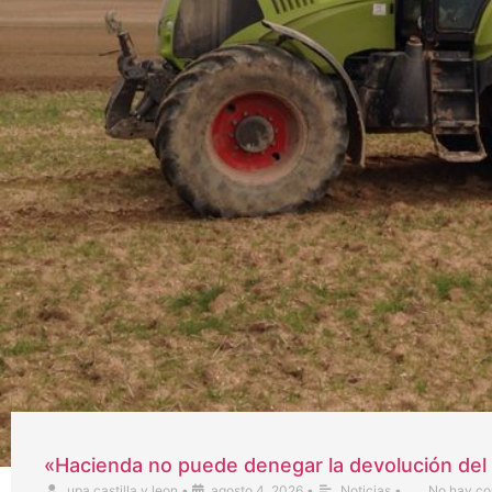
«Hacienda no puede denegar la devolución del 
upa castilla y leon
•
agosto 4, 2026
•
Noticias
•
No hay co