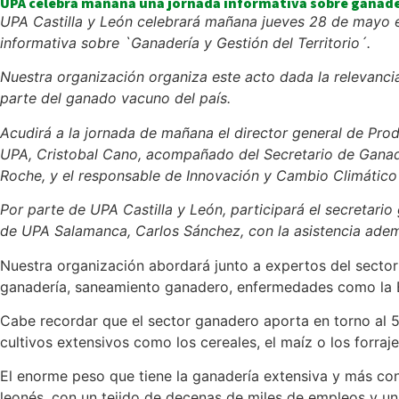
UPA celebra mañana una jornada informativa sobre ganad
UPA Castilla y León celebrará mañana jueves 28 de mayo en
informativa sobre `Ganadería y Gestión del Territorio´.
Nuestra organización organiza este acto dada la relevancia
parte del ganado vacuno del país.
Acudirá a la jornada de mañana el director general de Prod
UPA, Cristobal Cano, acompañado del Secretario de Ganade
Roche, y el responsable de Innovación y Cambio Climático 
Por parte de UPA Castilla y León, participará el secretar
de UPA Salamanca, Carlos Sánchez, con la asistencia ade
Nuestra organización abordará junto a expertos del secto
ganadería, saneamiento ganadero, enfermedades como la EH
Cabe recordar que el sector ganadero aporta en torno al 50
cultivos extensivos como los cereales, el maíz o los forraje
El enorme peso que tiene la ganadería extensiva y más co
leonés, con un tejido de decenas de miles de empleos y un