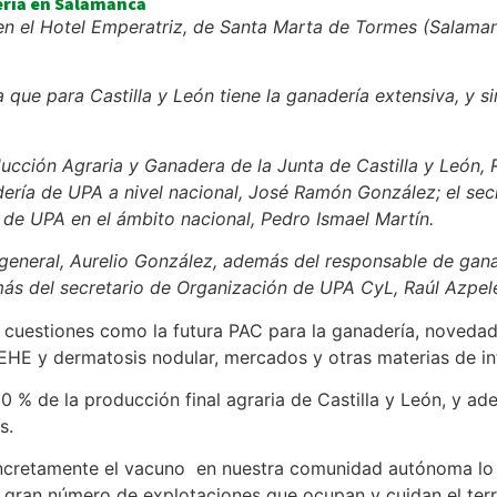
ería en Salamanca
 el Hotel Emperatriz, de Santa Marta de Tormes (Salamanca)
 que para Castilla y León tiene la ganadería extensiva, y s
ucción Agraria y Ganadera de la Junta de Castilla y León, R
ría de UPA a nivel nacional, José Ramón González; el secr
de UPA en el ámbito nacional, Pedro Ismael Martín.
io general, Aurelio González, además del responsable de ga
más del secretario de Organización de UPA CyL, Raúl Azpe
r cuestiones como la futura PAC para la ganadería, noveda
E y dermatosis nodular, mercados y otras materias de int
 % de la producción final agraria de Castilla y León, y ade
s.
ncretamente el vacuno en nuestra comunidad autónoma lo de
 gran número de explotaciones que ocupan y cuidan el terr