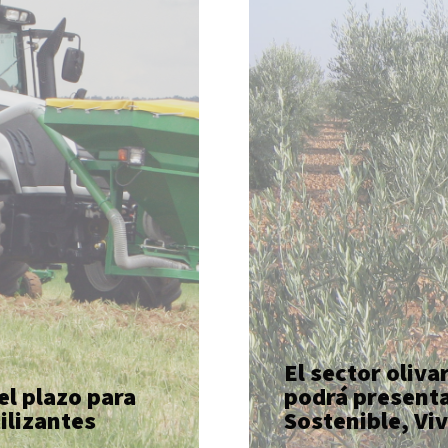
El sector olivar
plazo para
presentarse a l
izantes
Sostenible, Viv
SABER MÁS
El sector oliva
l plazo para
podrá presenta
tilizantes
Sostenible, Vi