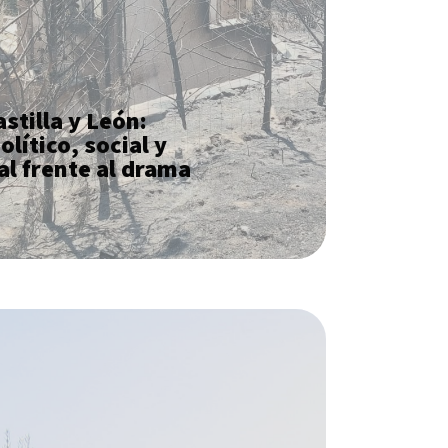
stilla y León:
lítico, social y
l frente al drama