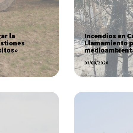
ar la
Incendios en Ca
estiones
Llamamiento po
sitos»
medioambienta
03/08/2026