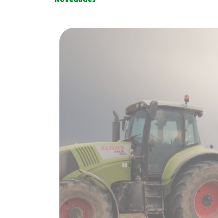
«Hacienda no puede denegar 
del IEH por cuestiones relac
depósitos»
SABER MÁS