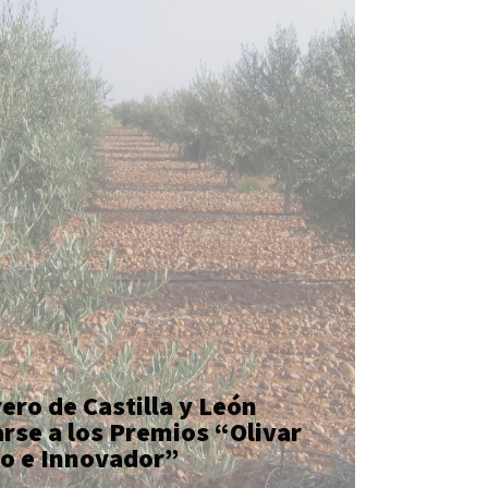
ero de Castilla y León podrá
os Premios “Olivar
o e Innovador”
rero de Castilla y León
rse a los Premios “Olivar
vo e Innovador”