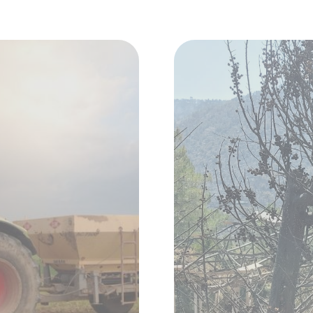
la devolución
Incendios en Cas
ionadas con los
político, social
drama
SABER MÁS