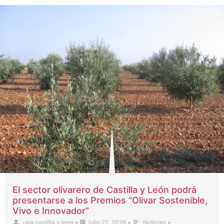
El sector olivarero de Castilla y León podrá
presentarse a los Premios “Olivar Sostenible,
Vivo e Innovador”
upa castilla y leon
•
julio 22, 2026
•
Noticias
•