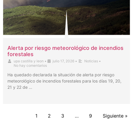
Alerta por riesgo meteorológico de incendios
forestales
upa castilla y leon
•
julio 17, 2026
•
Noticias
•
No hay comentarios
Ha quedado declarada la situación de alerta por riesgo
meteorológico de incendios forestales para los días 19, 20,
21 y 22 de …
1
2
3
…
9
Siguiente »