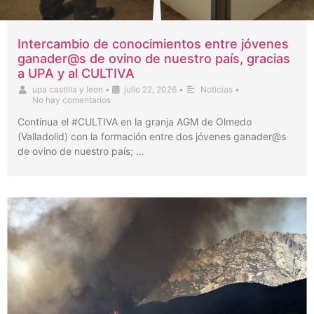
Intercambio de conocimientos entre jóvenes
ganader@s de ovino de nuestro país, gracias
a UPA y al CULTIVA
upa castilla y leon
•
julio 22, 2026
•
Noticias
•
No hay comentarios
Continua el #CULTIVA en la granja AGM de Olmedo
(Valladolid) con la formación entre dos jóvenes ganader@s
de ovino de nuestro país; …