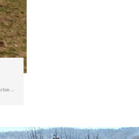
actúe …