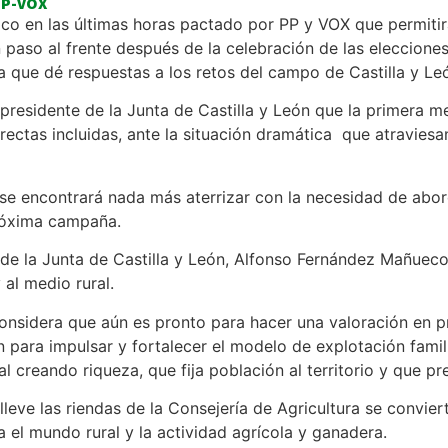
PP-VOX
lico en las últimas horas pactado por PP y VOX que permit
 paso al frente después de la celebración de las eleccion
a que dé respuestas a los retos del campo de Castilla y Le
residente de la Junta de Castilla y León que la primera m
irectas incluidas, ante la situación dramática que atravies
se encontrará nada más aterrizar con la necesidad de abor
próxima campaña.
de la Junta de Castilla y León, Alfonso Fernández Mañueco
al medio rural.
sidera que aún es pronto para hacer una valoración en pr
para impulsar y fortalecer el modelo de explotación famili
l creando riqueza, que fija población al territorio y que p
eve las riendas de la Consejería de Agricultura se convier
a el mundo rural y la actividad agrícola y ganadera.