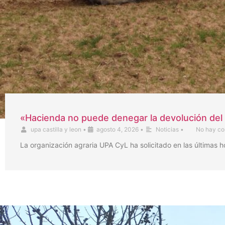
«Hacienda no puede denegar la devolución del 
upa castilla y leon
•
agosto 4, 2026
•
Noticias
•
No hay co
La organización agraria UPA CyL ha solicitado en las últimas 