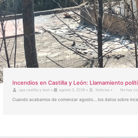
Incendios en Castilla y León: Llamamiento polít
upa castilla y leon
•
agosto 3, 2026
•
Noticias
•
No hay co
Cuando acabamos de comenzar agosto….los datos sobre incendi