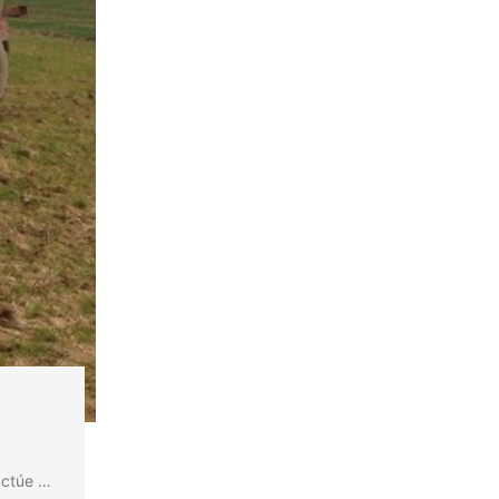
actúe …