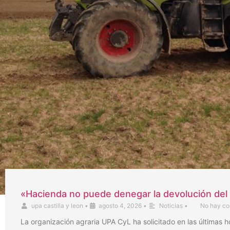
«Hacienda no puede denegar la devolución del 
upa castilla y leon
•
agosto 4, 2026
•
Noticias
•
No hay co
La organización agraria UPA CyL ha solicitado en las últimas 