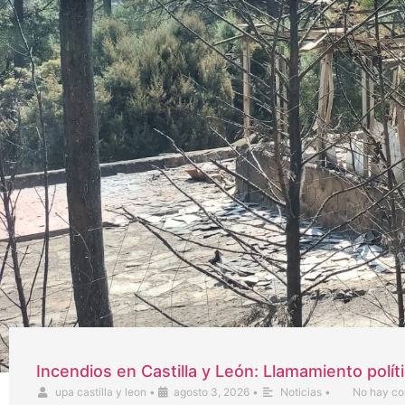
Incendios en Castilla y León: Llamamiento polít
upa castilla y leon
•
agosto 3, 2026
•
Noticias
•
No hay co