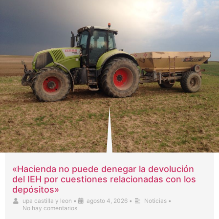
«Hacienda no puede denegar la devolución
del IEH por cuestiones relacionadas con los
depósitos»
upa castilla y leon
•
agosto 4, 2026
•
Noticias
•
No hay comentarios