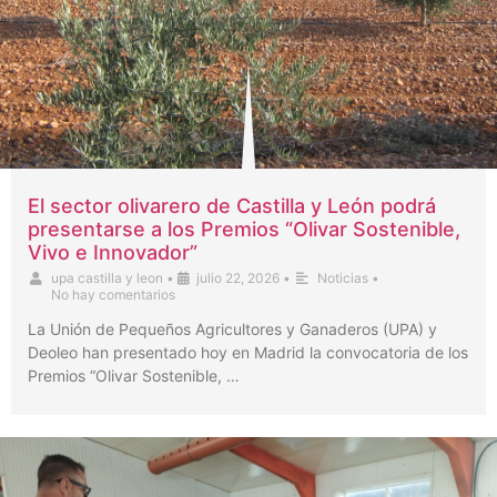
El sector olivarero de Castilla y León podrá
presentarse a los Premios “Olivar Sostenible,
Vivo e Innovador”
upa castilla y leon
•
julio 22, 2026
•
Noticias
•
No hay comentarios
La Unión de Pequeños Agricultores y Ganaderos (UPA) y
Deoleo han presentado hoy en Madrid la convocatoria de los
Premios “Olivar Sostenible, …