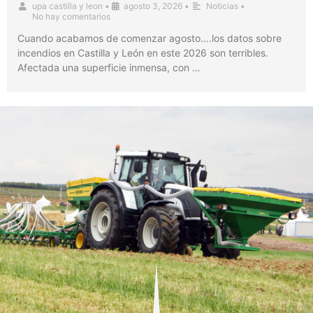
upa castilla y leon
•
agosto 3, 2026
•
Noticias
•
No hay comentarios
Cuando acabamos de comenzar agosto….los datos sobre
incendios en Castilla y León en este 2026 son terribles.
Afectada una superficie inmensa, con …