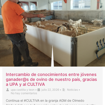
Intercambio de conocimientos entre jóvenes
ganader@s de ovino de nuestro país, gracias
a UPA y al CULTIVA
upa castilla y leon
•
julio 22, 2026
•
Noticias
•
No hay comentarios
Continua el #CULTIVA en la granja AGM de Olmedo