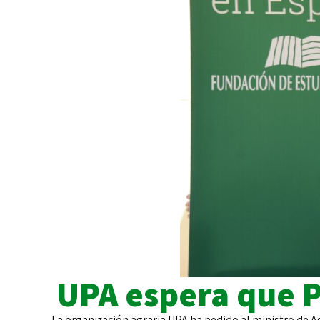
UPA espera que P
La organización agraria UPA ha pedido al ministro de Ag