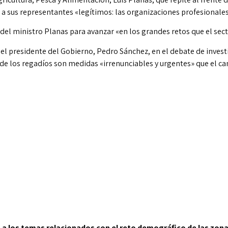
a sus representantes «legítimos: las organizaciones profesionales
del ministro Planas para avanzar «en los grandes retos que el sect
 presidente del Gobierno, Pedro Sánchez, en el debate de investid
n de los regadíos son medidas «irrenunciables y urgentes» que el
 los temas relacionados con el reto demográfico de las zona