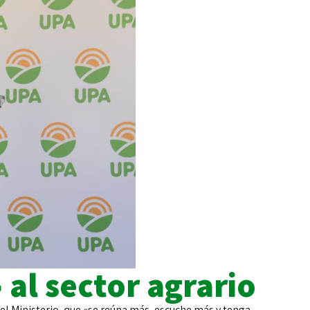
al sector agrario
del Ministerio, que «se reúna más, escuche más y tenga