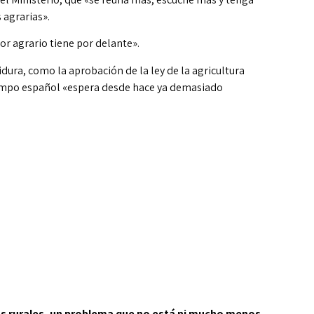
 agrarias».
or agrario tiene por delante».
ura, como la aprobación de la ley de la agricultura
 campo español «espera desde hace ya demasiado
s rurales, un problema que no está ni mucho menos