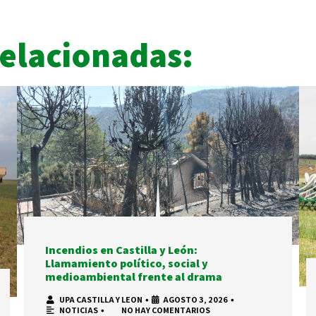
Relacionadas:
Incendios en Castilla y León:
Llamamiento político, social y
medioambiental frente al drama
UPA CASTILLA Y LEON
•
AGOSTO 3, 2026
•
NOTICIAS
•
NO HAY COMENTARIOS