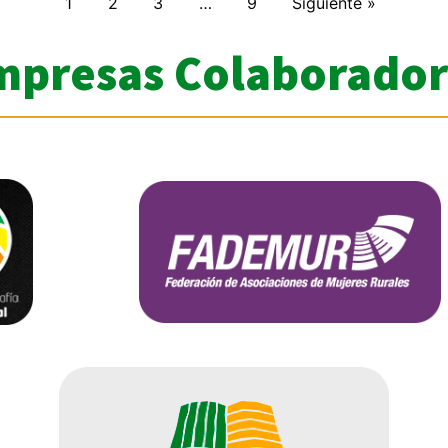
1
2
3
…
9
Siguiente »
mpresas Colaborador