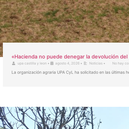
«Hacienda no puede denegar la devolución del 
upa castilla y leon
•
agosto 4, 2026
•
Noticias
•
No hay co
La organización agraria UPA CyL ha solicitado en las últimas 