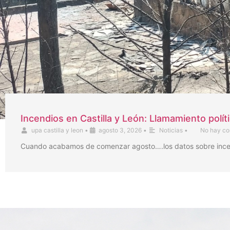
Incendios en Castilla y León: Llamamiento polít
upa castilla y leon
•
agosto 3, 2026
•
Noticias
•
No hay co
Cuando acabamos de comenzar agosto….los datos sobre incendi