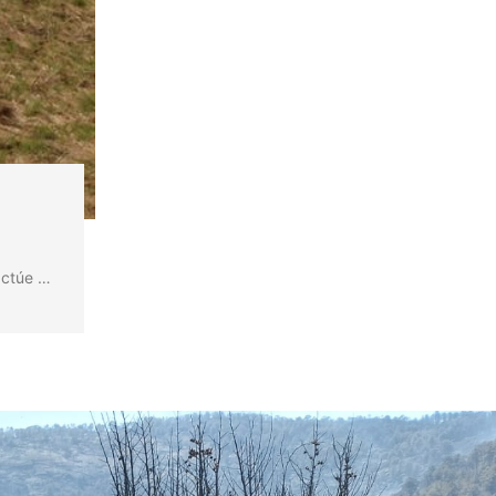
actúe …