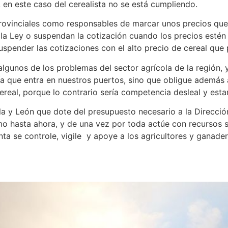
 en este caso del cerealista no se está cumpliendo.
ovinciales como responsables de marcar unos precios que s
 Ley o suspendan la cotización cuando los precios estén po
uspender las cotizaciones con el alto precio de cereal que
 algunos de los problemas del sector agrícola de la regió
a que entra en nuestros puertos, sino que obligue además a
cereal, porque lo contrario sería competencia desleal y est
lla y León que dote del presupuesto necesario a la Direcci
mo hasta ahora, y de una vez por toda actúe con recursos s
Junta se controle, vigile y apoye a los agricultores y ga