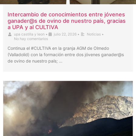
Intercambio de conocimientos entre jóvenes
ganader@s de ovino de nuestro país, gracias
a UPA y al CULTIVA
upa castilla y leon
•
julio 22, 2026
•
Noticias
•
No hay comentarios
Continua el #CULTIVA en la granja AGM de Olmedo
(Valladolid) con la formación entre dos jóvenes ganader@s
de ovino de nuestro país; …