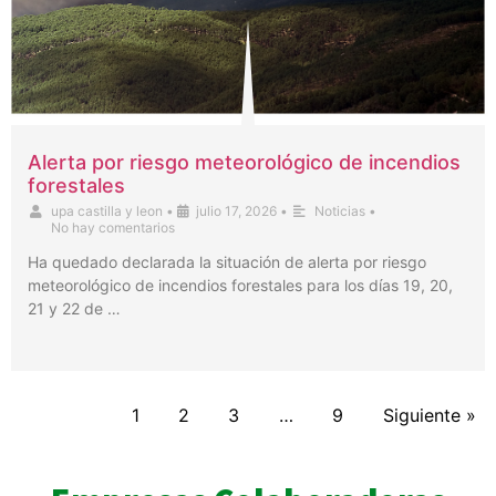
Alerta por riesgo meteorológico de incendios
forestales
upa castilla y leon
•
julio 17, 2026
•
Noticias
•
No hay comentarios
Ha quedado declarada la situación de alerta por riesgo
meteorológico de incendios forestales para los días 19, 20,
21 y 22 de …
1
2
3
…
9
Siguiente »