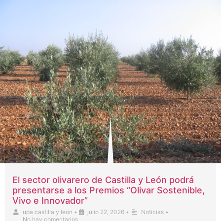
El sector olivarero de Castilla y León podrá
presentarse a los Premios “Olivar Sostenible,
Vivo e Innovador”
upa castilla y leon
•
julio 22, 2026
•
Noticias
•
No hay comentarios