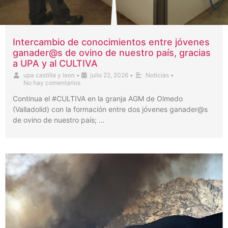
Intercambio de conocimientos entre jóvenes
ganader@s de ovino de nuestro país, gracias
a UPA y al CULTIVA
upa castilla y leon
•
julio 22, 2026
•
Noticias
•
No hay comentarios
Continua el #CULTIVA en la granja AGM de Olmedo
(Valladolid) con la formación entre dos jóvenes ganader@s
de ovino de nuestro país; …