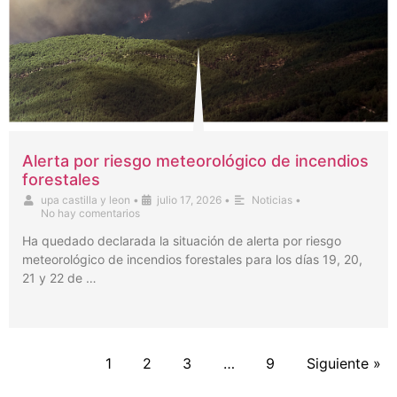
Alerta por riesgo meteorológico de incendios
forestales
upa castilla y leon
•
julio 17, 2026
•
Noticias
•
No hay comentarios
Ha quedado declarada la situación de alerta por riesgo
meteorológico de incendios forestales para los días 19, 20,
21 y 22 de …
1
2
3
…
9
Siguiente »