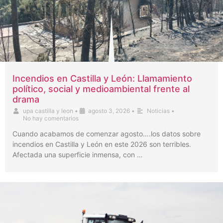
Incendios en Castilla y León: Llamamiento
político, social y medioambiental frente al
drama
upa castilla y leon
•
agosto 3, 2026
•
Noticias
•
No hay comentarios
Cuando acabamos de comenzar agosto….los datos sobre
incendios en Castilla y León en este 2026 son terribles.
Afectada una superficie inmensa, con …