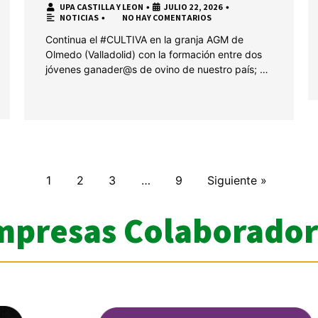
UPA CASTILLA Y LEON
•
JULIO 22, 2026
•
NOTICIAS
•
NO HAY COMENTARIOS
Continua el #CULTIVA en la granja AGM de
Olmedo (Valladolid) con la formación entre dos
jóvenes ganader@s de ovino de nuestro país; …
1
2
3
…
9
Siguiente »
mpresas Colaborador