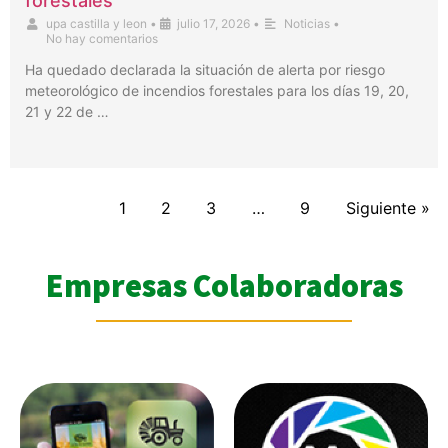
forestales
upa castilla y leon
•
julio 17, 2026
•
Noticias
•
No hay comentarios
Ha quedado declarada la situación de alerta por riesgo
meteorológico de incendios forestales para los días 19, 20,
21 y 22 de …
1
2
3
…
9
Siguiente »
Empresas Colaboradoras