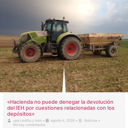
«Hacienda no puede denegar la devolución
del IEH por cuestiones relacionadas con los
depósitos»
upa castilla y leon
•
agosto 4, 2026
•
Noticias
•
No hay comentarios