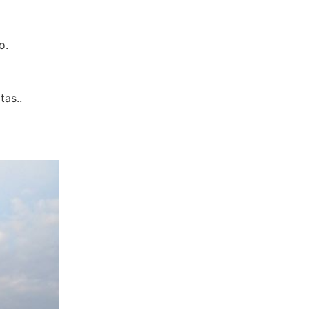
o.
tas..