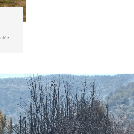
actúe …