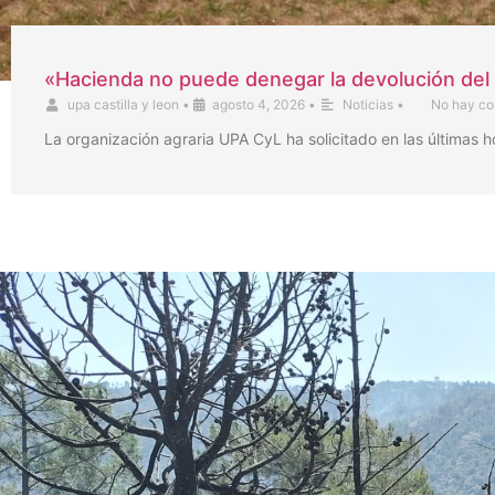
«Hacienda no puede denegar la devolución del 
upa castilla y leon
•
agosto 4, 2026
•
Noticias
•
No hay co
La organización agraria UPA CyL ha solicitado en las últimas 