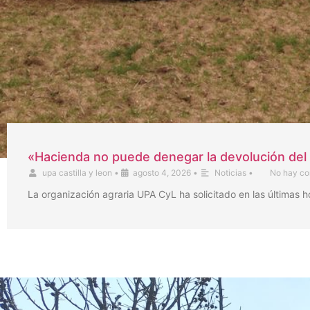
«Hacienda no puede denegar la devolución del 
upa castilla y leon
•
agosto 4, 2026
•
Noticias
•
No hay co
La organización agraria UPA CyL ha solicitado en las últimas 