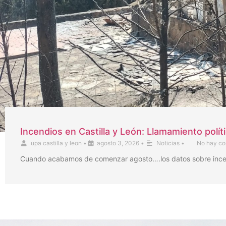
Incendios en Castilla y León: Llamamiento polít
upa castilla y leon
•
agosto 3, 2026
•
Noticias
•
No hay co
Cuando acabamos de comenzar agosto….los datos sobre incendi