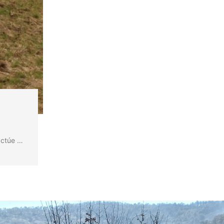
actúe …