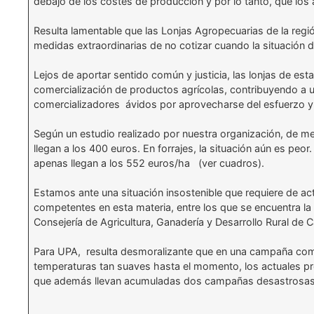
debajo de los costes de producción y por lo tanto, que los 
Resulta lamentable que las Lonjas Agropecuarias de la regió
medidas extraordinarias de no cotizar cuando la situación
Lejos de aportar sentido común y justicia, las lonjas de es
comercialización de productos agrícolas, contribuyendo a un
comercializadores ávidos por aprovecharse del esfuerzo y t
Según un estudio realizado por nuestra organización, de me
llegan a los 400 euros. En forrajes, la situación aún es p
apenas llegan a los 552 euros/ha (ver cuadros).
Estamos ante una situación insostenible que requiere de ac
competentes en esta materia, entre los que se encuentra la 
Consejería de Agricultura, Ganadería y Desarrollo Rural de Ca
Para UPA, resulta desmoralizante que en una campaña como l
temperaturas tan suaves hasta el momento, los actuales pre
que además llevan acumuladas dos campañas desastrosas a