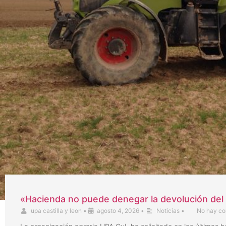
«Hacienda no puede denegar la devolución del 
upa castilla y leon
•
agosto 4, 2026
•
Noticias
•
No hay co