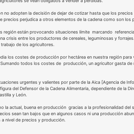
agricultores se vean obligados a vender a pérdidas.
n no adopten la decisión de dejar de cotizar hasta que los precios
 de precios perjudica a otros elementos de la cadena como son los
tas región están provocando situaciones límite marcando referencia
a crisis entre los productores de cereales, leguminosas y forrajes
rabajo de los agricultores.
dia los costes de producción por hectárea en nuestra región para 
eor. Sumando todos los costes de producción, un agricultor gasta d
tuaciones urgentes y valientes por parte de la Aica [Agencia de In
figura del Defensor de la Cadena Alimentaria, dependiente de la Dir
stilla y León.
a actual, buena en producción gracias a la profesionalidad del sec
cios sean tan bajos que en algunos casos ni una producción abunda
 nivel de precios y producción.