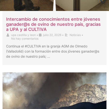
Intercambio de conocimientos entre jóvenes
ganader@s de ovino de nuestro país, gracias
a UPA y al CULTIVA
upa castilla y leon
•
julio 22, 2026
•
Noticias
•
No hay comentarios
Continua el #CULTIVA en la granja AGM de Olmedo
(Valladolid) con la formación entre dos jóvenes ganader@s
de ovino de nuestro país; …