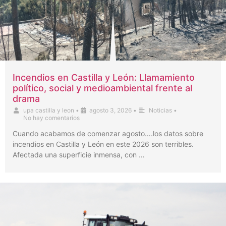
Incendios en Castilla y León: Llamamiento
político, social y medioambiental frente al
drama
upa castilla y leon
•
agosto 3, 2026
•
Noticias
•
No hay comentarios
Cuando acabamos de comenzar agosto….los datos sobre
incendios en Castilla y León en este 2026 son terribles.
Afectada una superficie inmensa, con …