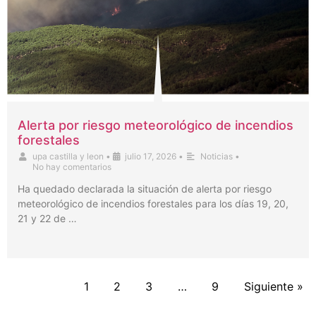
Alerta por riesgo meteorológico de incendios
forestales
upa castilla y leon
•
julio 17, 2026
•
Noticias
•
No hay comentarios
Ha quedado declarada la situación de alerta por riesgo
meteorológico de incendios forestales para los días 19, 20,
21 y 22 de …
1
2
3
…
9
Siguiente »