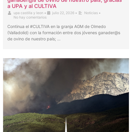
a UPA y al CULTIVA
upa castilla y leon
•
julio 22, 2026
•
Noticias
•
No hay comentarios
Continua el #CULTIVA en la granja AGM de Olmedo
(Valladolid) con la formación entre dos jóvenes ganader@s
de ovino de nuestro país; …