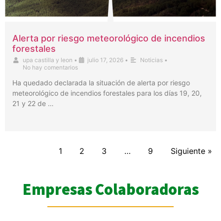
Alerta por riesgo meteorológico de incendios
forestales
upa castilla y leon
•
julio 17, 2026
•
Noticias
•
No hay comentarios
Ha quedado declarada la situación de alerta por riesgo
meteorológico de incendios forestales para los días 19, 20,
21 y 22 de …
1
2
3
…
9
Siguiente »
Empresas Colaboradoras