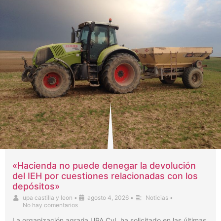
«Hacienda no puede denegar la devolución
del IEH por cuestiones relacionadas con los
depósitos»
upa castilla y leon
•
agosto 4, 2026
•
Noticias
•
No hay comentarios
La organización agraria UPA CyL ha solicitado en las últimas