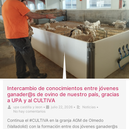
Intercambio de conocimientos entre jóvenes
ganader@s de ovino de nuestro país, gracias
a UPA y al CULTIVA
upa castilla y leon
•
julio 22, 2026
•
Noticias
•
No hay comentarios
Continua el #CULTIVA en la granja AGM de Olmedo
(Valladolid) con la formación entre dos jóvenes ganader@s