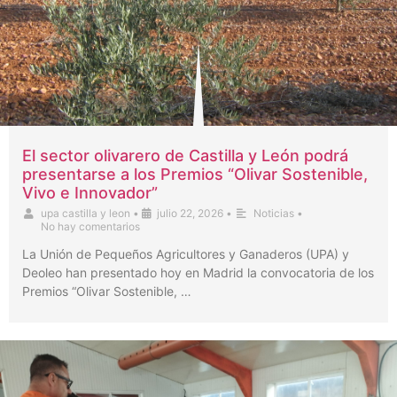
El sector olivarero de Castilla y León podrá
presentarse a los Premios “Olivar Sostenible,
Vivo e Innovador”
upa castilla y leon
•
julio 22, 2026
•
Noticias
•
No hay comentarios
La Unión de Pequeños Agricultores y Ganaderos (UPA) y
Deoleo han presentado hoy en Madrid la convocatoria de los
Premios “Olivar Sostenible, …