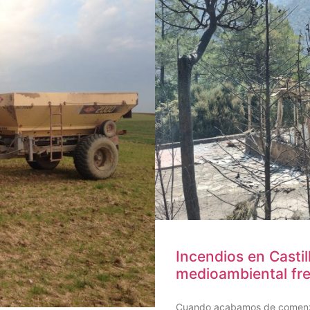
Incendios en Castil
medioambiental fre
Cuando acabamos de comenzar