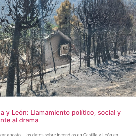
la y León: Llamamiento político, social y
nte al drama
 agosto….los datos sobre incendios en Castilla y León en