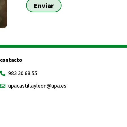
Enviar
contacto
983 30 68 55
upacastillayleon@upa.es