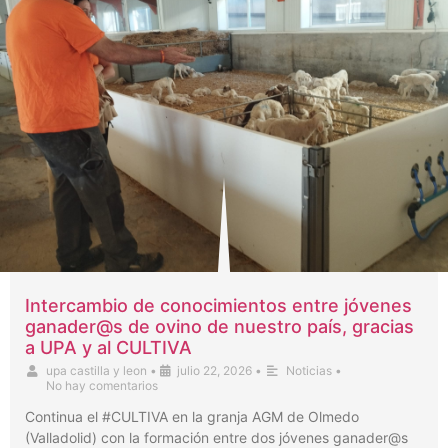
Intercambio de conocimientos entre jóvenes
ganader@s de ovino de nuestro país, gracias
a UPA y al CULTIVA
upa castilla y leon
•
julio 22, 2026
•
Noticias
•
No hay comentarios
Continua el #CULTIVA en la granja AGM de Olmedo
(Valladolid) con la formación entre dos jóvenes ganader@s