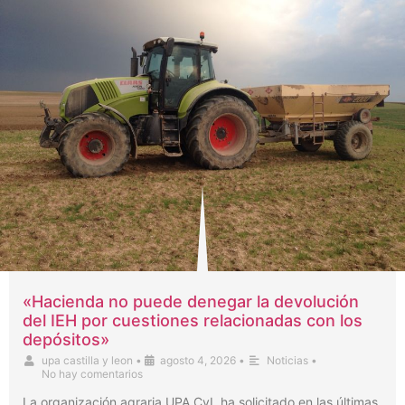
«Hacienda no puede denegar la devolución
del IEH por cuestiones relacionadas con los
depósitos»
upa castilla y leon
•
agosto 4, 2026
•
Noticias
•
No hay comentarios
La organización agraria UPA CyL ha solicitado en las últimas