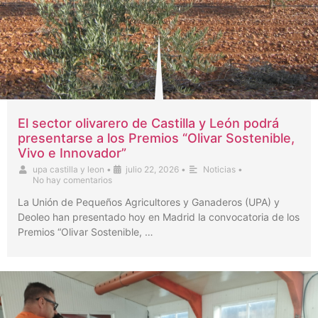
El sector olivarero de Castilla y León podrá
presentarse a los Premios “Olivar Sostenible,
Vivo e Innovador”
upa castilla y leon
•
julio 22, 2026
•
Noticias
•
No hay comentarios
La Unión de Pequeños Agricultores y Ganaderos (UPA) y
Deoleo han presentado hoy en Madrid la convocatoria de los
Premios “Olivar Sostenible, …