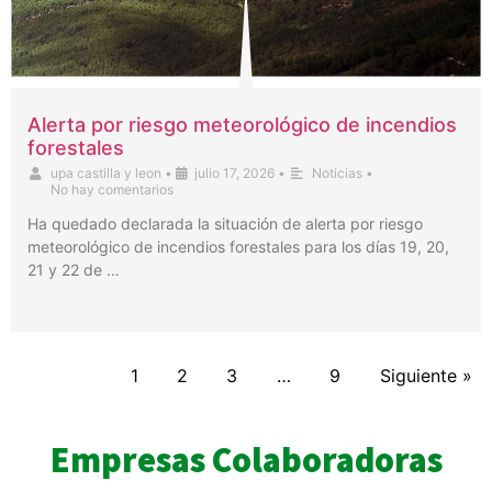
Alerta por riesgo meteorológico de incendios
forestales
upa castilla y leon
•
julio 17, 2026
•
Noticias
•
No hay comentarios
Ha quedado declarada la situación de alerta por riesgo
meteorológico de incendios forestales para los días 19, 20,
21 y 22 de …
1
2
3
…
9
Siguiente »
Empresas Colaboradoras