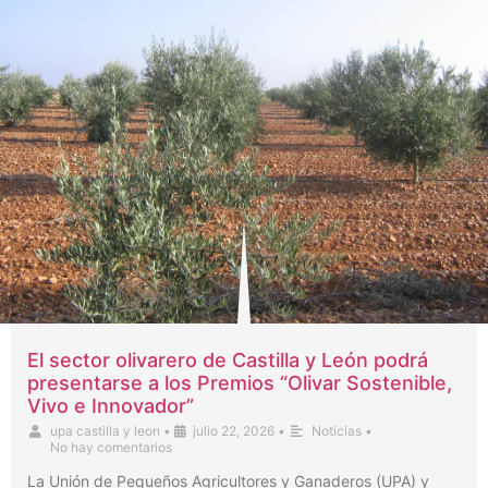
El sector olivarero de Castilla y León podrá
presentarse a los Premios “Olivar Sostenible,
Vivo e Innovador”
upa castilla y leon
•
julio 22, 2026
•
Noticias
•
No hay comentarios
La Unión de Pequeños Agricultores y Ganaderos (UPA) y