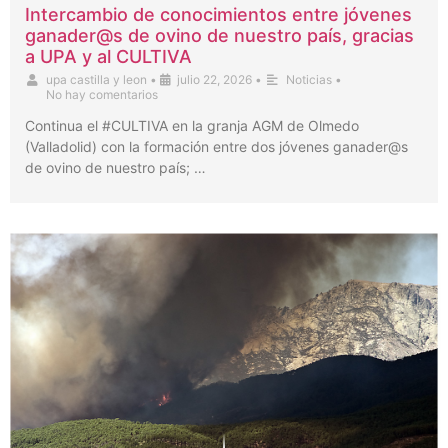
Intercambio de conocimientos entre jóvenes
ganader@s de ovino de nuestro país, gracias
a UPA y al CULTIVA
upa castilla y leon
•
julio 22, 2026
•
Noticias
•
No hay comentarios
Continua el #CULTIVA en la granja AGM de Olmedo
(Valladolid) con la formación entre dos jóvenes ganader@s
de ovino de nuestro país; …