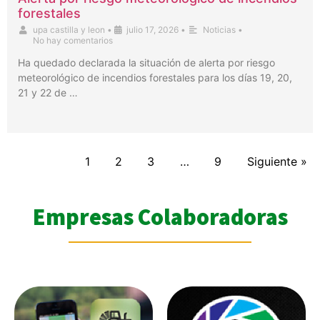
forestales
upa castilla y leon
•
julio 17, 2026
•
Noticias
•
No hay comentarios
Ha quedado declarada la situación de alerta por riesgo
meteorológico de incendios forestales para los días 19, 20,
21 y 22 de …
1
2
3
…
9
Siguiente »
Empresas Colaboradoras