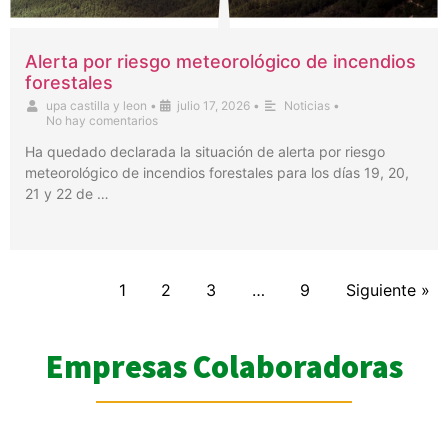
Alerta por riesgo meteorológico de incendios
forestales
upa castilla y leon
•
julio 17, 2026
•
Noticias
•
No hay comentarios
Ha quedado declarada la situación de alerta por riesgo
meteorológico de incendios forestales para los días 19, 20,
21 y 22 de …
1
2
3
…
9
Siguiente »
Empresas Colaboradoras