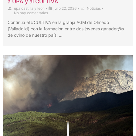
a UPA y al CULTIVA
upa castilla y leon
•
julio 22, 2026
•
Noticias
•
No hay comentarios
Continua el #CULTIVA en la granja AGM de Olmedo
(Valladolid) con la formación entre dos jóvenes ganader@s
de ovino de nuestro país; …