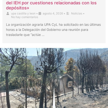
del IEH por cuestiones relacionadas con los
depósitos»
upa castilla y leon
•
agosto 4, 2026
•
Noticias
•
No hay comentarios
La organización agraria UPA CyL ha solicitado en las últimas
horas a la Delegación del Gobierno una reunión para
trasladarle que “actúe …