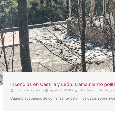
Incendios en Castilla y León: Llamamiento polít
upa castilla y leon
•
agosto 3, 2026
•
Noticias
•
No hay co
Cuando acabamos de comenzar agosto….los datos sobre incendi