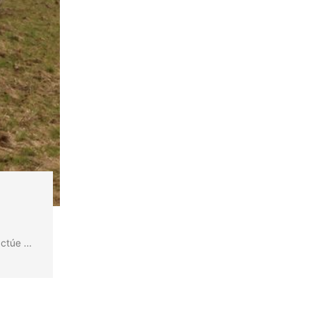
actúe …