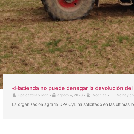
«Hacienda no puede denegar la devolución del 
upa castilla y leon
•
agosto 4, 2026
•
Noticias
•
No hay co
La organización agraria UPA CyL ha solicitado en las últimas 