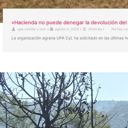
«Hacienda no puede denegar la devolución del 
upa castilla y leon
•
agosto 4, 2026
•
Noticias
•
No hay co
La organización agraria UPA CyL ha solicitado en las últimas 