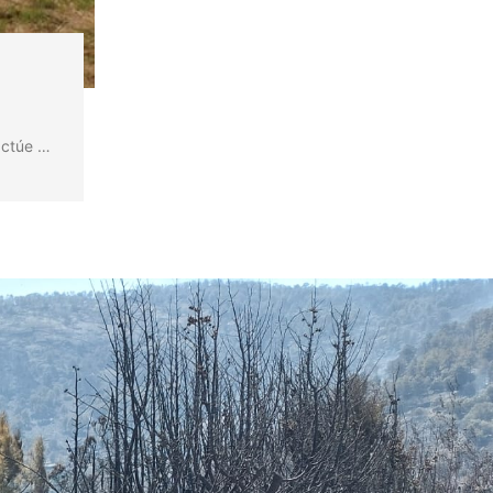
actúe …