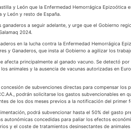
Castilla y León que la Enfermedad Hemorrágica Epizoótica e
a y León y resto de España.
s ganaderos a seguir adelante, y urge que el Gobierno reg
 Salamaq 2024.
naderos en la lucha contra la Enfermedad Hemorrágica Epi
res y Ganaderos, que insta al Gobierno a agilizar los traba
 afecta principalmente al ganado vacuno. Se detectó por 
en los animales y la ausencia de vacunas autorizadas en Eu
la concesión de subvenciones directas para compensar los 
.AA., podrán solicitarse los gastos subvencionables en qu
antes de los dos meses previos a la notificación del prim
y Alimentación, podrá subvencionar hasta el 50% del gasto 
das autonómicas concedidas para paliar los efectos económ
rios y el coste de tratamientos desinsectantes de animales 