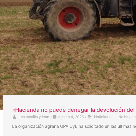
«Hacienda no puede denegar la devolución del 
upa castilla y leon
•
agosto 4, 2026
•
Noticias
•
No hay co
La organización agraria UPA CyL ha solicitado en las últimas 