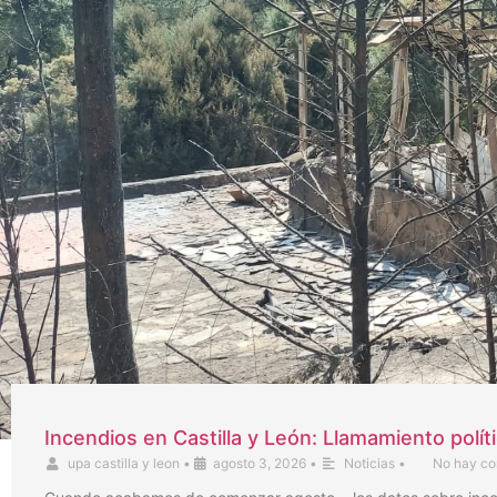
Incendios en Castilla y León: Llamamiento polít
upa castilla y leon
•
agosto 3, 2026
•
Noticias
•
No hay co