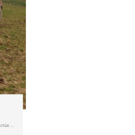
actúe …