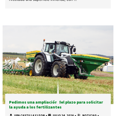
Pedimos una ampliación del plazo para solicitar
la ayuda a los fertilizantes
UPA CASTILLA Y LEON
•
JULIO 24, 2026
•
NOTICIAS
•