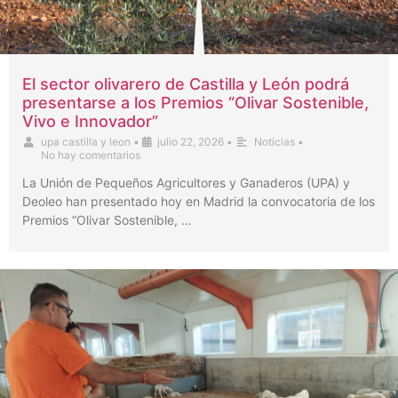
El sector olivarero de Castilla y León podrá
presentarse a los Premios “Olivar Sostenible,
Vivo e Innovador”
upa castilla y leon
•
julio 22, 2026
•
Noticias
•
No hay comentarios
La Unión de Pequeños Agricultores y Ganaderos (UPA) y
Deoleo han presentado hoy en Madrid la convocatoria de los
Premios “Olivar Sostenible, …