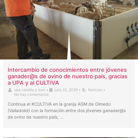
Intercambio de conocimientos entre jóvenes
ganader@s de ovino de nuestro país, gracias
a UPA y al CULTIVA
upa castilla y leon
•
julio 22, 2026
•
Noticias
•
No hay comentarios
Continua el #CULTIVA en la granja AGM de Olmedo
(Valladolid) con la formación entre dos jóvenes ganader@s
de ovino de nuestro país; …