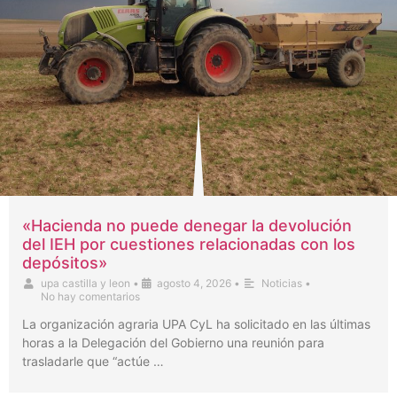
«Hacienda no puede denegar la devolución
del IEH por cuestiones relacionadas con los
depósitos»
upa castilla y leon
•
agosto 4, 2026
•
Noticias
•
No hay comentarios
La organización agraria UPA CyL ha solicitado en las últimas
horas a la Delegación del Gobierno una reunión para
trasladarle que “actúe …